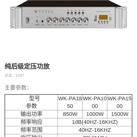
a
t
i
o
n
纯后级定压功放
点击：
1047
主要参数：
型号
WK-PA18
WK-PA10
WK-PA15
参数
50
00
00
输出功率
850W
1000W
1500W
频率响应
1dB(40HZ-16KHZ)
频率范围
40HZ-16KHZ