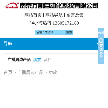
|
|
网站首页
网站导航
留言反馈
24小时热线
13605172189
关闭
导航
T
o
g
广播周边产品
功放
音柱
g
l
首页
>
广播周边产品
>
功放
e
n
a
v
i
g