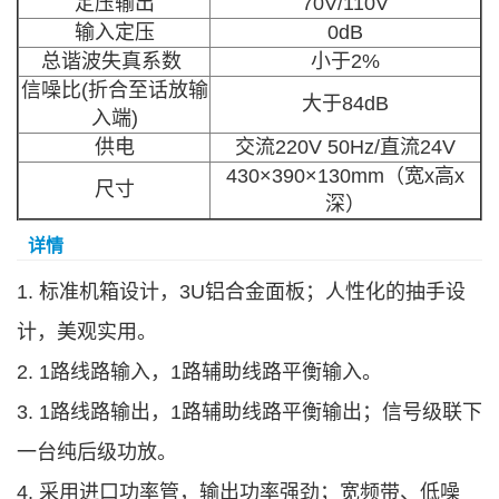
定压输出
70V/110V
输入定压
0dB
总谐波失真系数
小于2%
信噪比(折合至话放输
大于84dB
入端)
供电
交流220V 50Hz/直流24V
430×390×130mm（宽x高x
尺寸
深）
详情
1.
标准机箱设计，3U铝合金面板；人性化的抽手设
计，美观实用。
2. 1路线路输入，1路辅助线路平衡输入。
3. 1路线路输出，1路辅助线路平衡输出；信号级联下
一台纯后级功放。
4. 采用进口功率管，输出功率强劲；宽频带、低噪